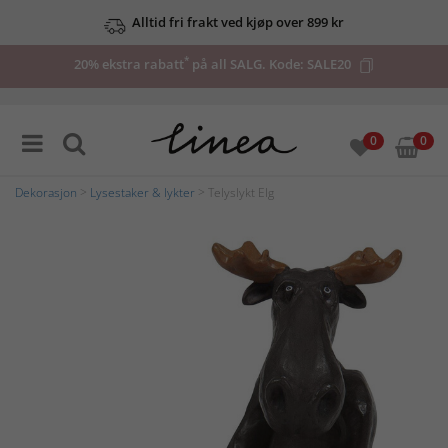
Alltid fri frakt ved kjøp over 899 kr
*
20% ekstra rabatt
på all SALG. Kode:
SALE20
0
0
Dekorasjon
>
Lysestaker & lykter
> Telyslykt Elg