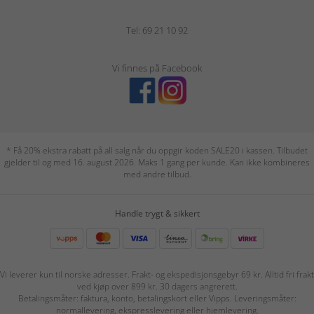
Tel: 69 21 10 92
Vi finnes på Facebook
* Få 20% ekstra rabatt på all salg når du oppgir koden SALE20 i kassen. Tilbudet
gjelder til og med 16. august 2026. Maks 1 gang per kunde. Kan ikke kombineres
med andre tilbud.
Handle trygt & sikkert
Vi leverer kun til norske adresser. Frakt- og ekspedisjonsgebyr 69 kr. Alltid fri frakt
ved kjøp over 899 kr. 30 dagers angrerett.
Betalingsmåter: faktura, konto, betalingskort eller Vipps. Leveringsmåter:
normallevering, ekspresslevering eller hjemlevering.