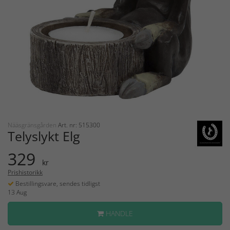
Nääsgränsgården
Art. nr: 515300
Telyslykt Elg
329
kr
Prishistorikk
Bestillingsvare, sendes tidligst
13 Aug
HANDLE