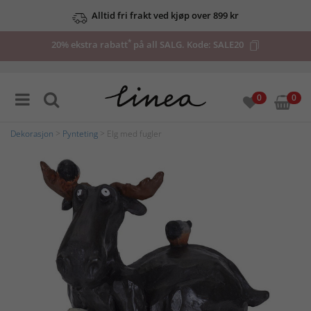
Alltid fri frakt ved kjøp over 899 kr
*
20% ekstra rabatt
på all SALG. Kode:
SALE20
0
0
Dekorasjon
>
Pynteting
> Elg med fugler