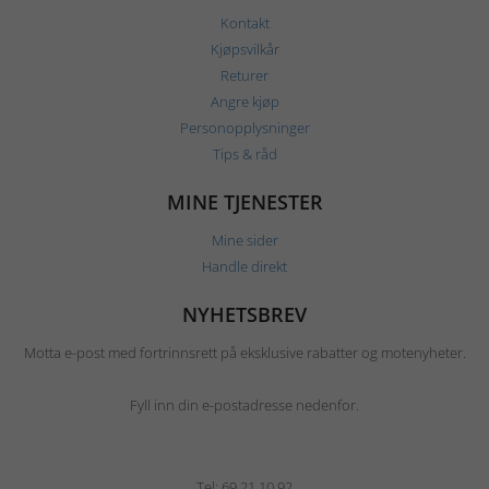
Kontakt
Kjøpsvilkår
Returer
Angre kjøp
Personopplysninger
Tips & råd
MINE TJENESTER
Mine sider
Handle direkt
NYHETSBREV
Motta e-post med fortrinnsrett på eksklusive rabatter og motenyheter.
Fyll inn din e-postadresse nedenfor.
Tel: 69 21 10 92