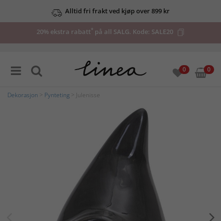
Alltid fri frakt ved kjøp over 899 kr
*
20% ekstra rabatt
på all SALG. Kode:
SALE20
0
0
Dekorasjon
>
Pynteting
> Julenisse