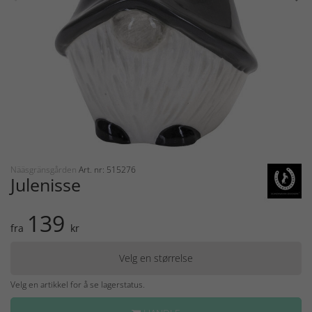
Nääsgränsgården
Art. nr: 515276
Julenisse
139
fra
kr
Velg en størrelse
Velg en artikkel for å se lagerstatus.