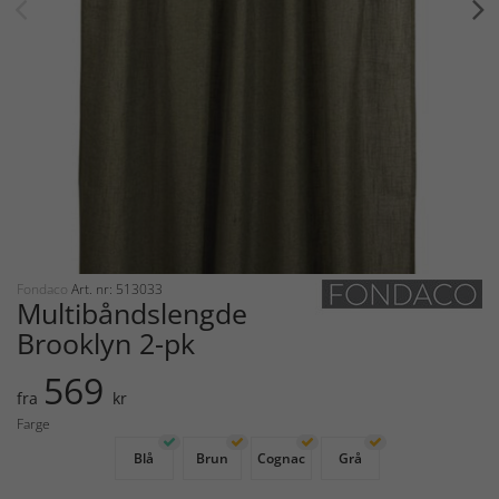
Fondaco
Art. nr: 513033
Multibåndslengde
Brooklyn 2-pk
569
fra
kr
Farge
Blå
Brun
Cognac
Grå