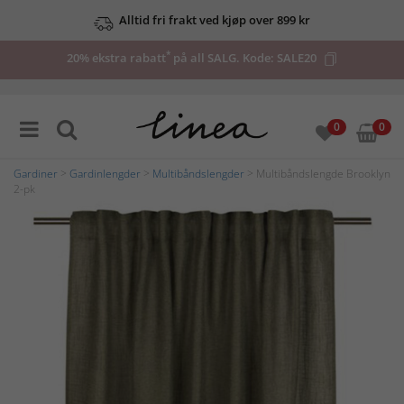
Alltid fri frakt ved kjøp over 899 kr
*
20% ekstra rabatt
på all SALG. Kode:
SALE20
0
0
Gardiner
>
Gardinlengder
>
Multibåndslengder
> Multibåndslengde Brooklyn
2-pk