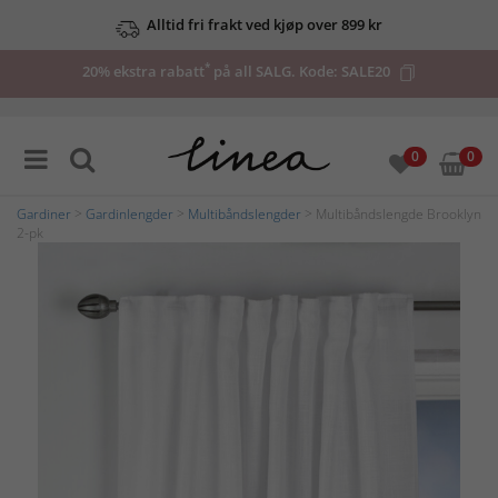
Alltid fri frakt ved kjøp over 899 kr
*
20% ekstra rabatt
på all SALG. Kode:
SALE20
0
0
Gardiner
>
Gardinlengder
>
Multibåndslengder
> Multibåndslengde Brooklyn
2-pk