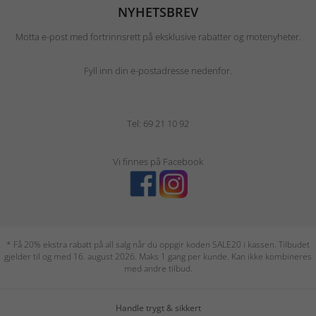
NYHETSBREV
Motta e-post med fortrinnsrett på eksklusive rabatter og motenyheter.
Fyll inn din e-postadresse nedenfor.
Tel: 69 21 10 92
Vi finnes på Facebook
* Få 20% ekstra rabatt på all salg når du oppgir koden SALE20 i kassen. Tilbudet
gjelder til og med 16. august 2026. Maks 1 gang per kunde. Kan ikke kombineres
med andre tilbud.
Handle trygt & sikkert