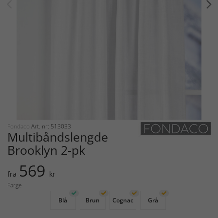
Fondaco
Art. nr: 513033
Multibåndslengde
Brooklyn 2-pk
569
fra
kr
Farge
Blå
Brun
Cognac
Grå