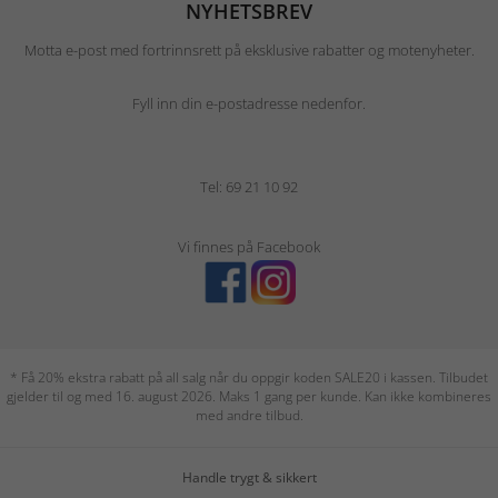
NYHETSBREV
Motta e-post med fortrinnsrett på eksklusive rabatter og motenyheter.
Fyll inn din e-postadresse nedenfor.
Tel: 69 21 10 92
Vi finnes på Facebook
* Få 20% ekstra rabatt på all salg når du oppgir koden SALE20 i kassen. Tilbudet
gjelder til og med 16. august 2026. Maks 1 gang per kunde. Kan ikke kombineres
med andre tilbud.
Handle trygt & sikkert