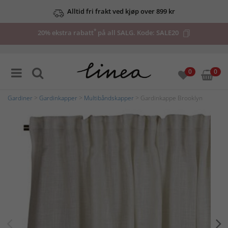
Alltid fri frakt ved kjøp over 899 kr
*
20% ekstra rabatt
på all SALG. Kode:
SALE20
0
0
Gardiner
>
Gardinkapper
>
Multibåndskapper
> Gardinkappe Brooklyn