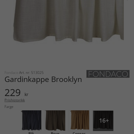
Fondaco
Art. nr: 513025
Gardinkappe Brooklyn
229
kr
Prishistorikk
Farge
16+
Blå
Brun
Cognac