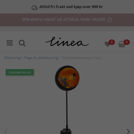
Alltid fri frakt ved kjøp over 899 kr
*
20% ekstra rabatt
på all SALG. Kode:
SALE20
0
0
Belysning
>
Hage & utebelysning
> Solcelledekorasjon Fairy
Utendørsbruk