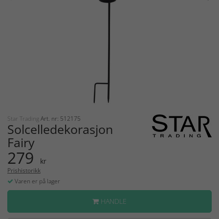
Star Trading
Art. nr: 512175
Solcelledekorasjon
Fairy
279
kr
Prishistorikk
Varen er på lager
HANDLE