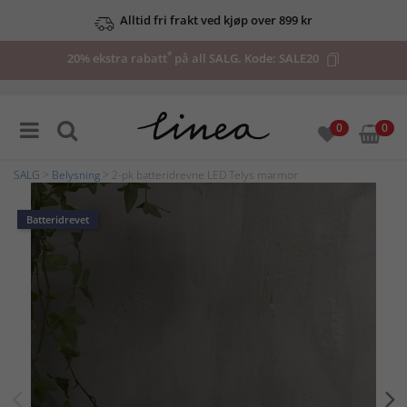
Alltid fri frakt ved kjøp over 899 kr
*
20% ekstra rabatt
på all SALG. Kode:
SALE20
0
0
SALG
>
Belysning
> 2-pk batteridrevne LED Telys marmor
Batteridrevet