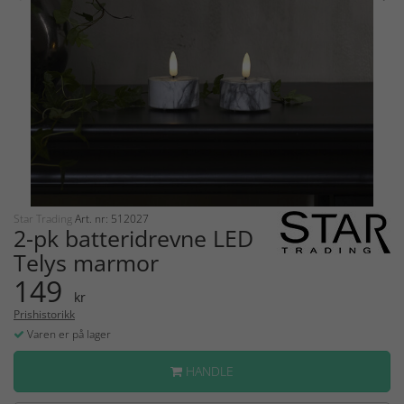
Star Trading
Art. nr: 512027
2-pk batteridrevne LED
Telys marmor
149
kr
Prishistorikk
Varen er på lager
HANDLE