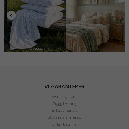
VI GARANTERER
Kvalitetsgaranti
Trygg levering
Enkelt å handle
30 dagers angrerett
Sikker betaling