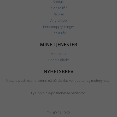
Kontakt
Kjøpsvilkår
Returer
Angre kjøp
Personopplysninger
Tips & råd
MINE TJENESTER
Mine sider
Handle direkt
NYHETSBREV
Motta e-post med fortrinnsrett på eksklusive rabatter og motenyheter.
Fyll inn din e-postadresse nedenfor.
Tel: 69 21 10 92