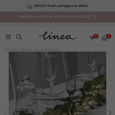
Alltid fri frakt ved kjøp over 899 kr
*
20% ekstra rabatt
på all SALG. Kode:
SALE20
0
0
Julebutikk
>
Juletrær, kranser & girlander
>