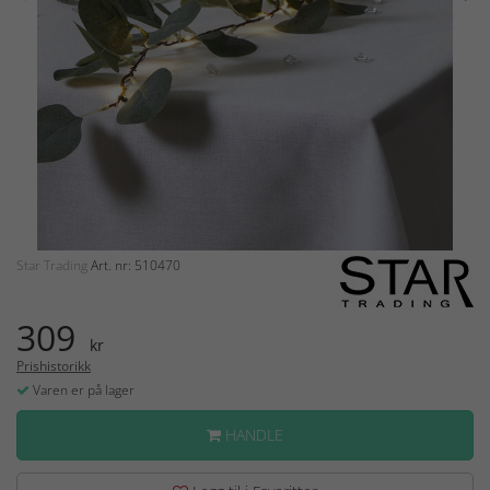
Star Trading
Art. nr: 510470
309
kr
Prishistorikk
Varen er på lager
HANDLE