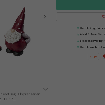
Handle trygt
Vi er 
Alltid fri frakt
Ved k
Ekspresslevering
F
Handle nå, betal s
rundt seg. Tilhører serien
: 11-17...