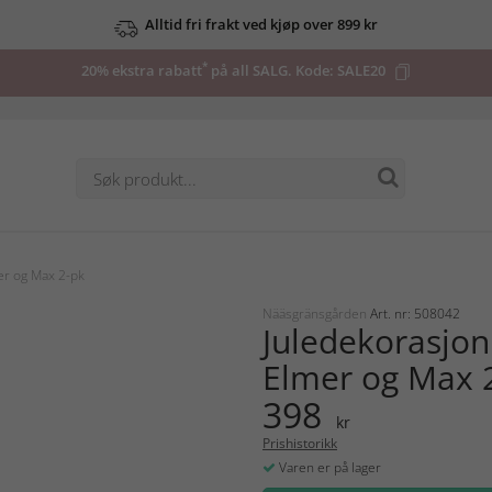
Alltid fri frakt ved kjøp over 899 kr
*
20% ekstra rabatt
på all SALG. Kode:
SALE20
er og Max 2-pk
Nääsgränsgården
Art. nr: 508042
Juledekorasjon
Elmer og Max 
398
kr
Prishistorikk
Varen er på lager