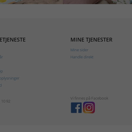
ETJENESTE
MINE TJENESTER
Mine sider
år
Handle direkt
øp
plysninger
d
Vi finnes på Facebook
1 10 92