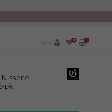
0
0
Logg inn
 Nissene
2-pk