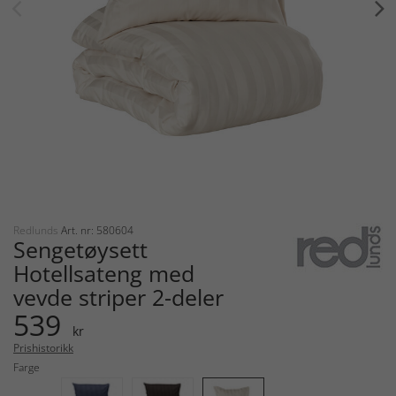
Redlunds
Art. nr: 580604
Sengetøysett
Hotellsateng med
vevde striper 2-deler
539
kr
Prishistorikk
Farge