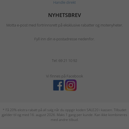
Handle direkt
NYHETSBREV
Motta e-post med fortrinnsrett på eksklusive rabatter og motenyheter.
Fyll inn din e-postadresse nedenfor.
Tel: 69 21 10 92
Vi finnes på Facebook
* Få 20% ekstra rabatt på all salg når du oppgir koden SALE20 i kassen. Tilbudet
gjelder til og med 16. august 2026. Maks 1 gang per kunde. Kan ikke kombineres
med andre tilbud.