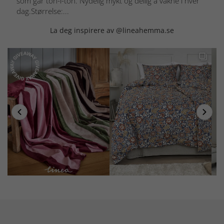
som går ton-i-ton. Nydelig mykt og deilig å våkne i hver
dag.Størrelse:...
La deg inspirere av @lineahemma.se