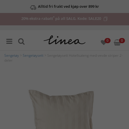
Alltid fri frakt ved kjøp over 899 kr
*
20% ekstra rabatt
på all SALG. Kode:
SALE20
0
0
Sengetøy
>
Sengetøysett
> Sengetøysett Hotellsateng med vevde striper 2-
deler