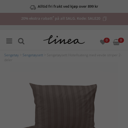
Alltid fri frakt ved kjøp over 899 kr
*
20% ekstra rabatt
på all SALG. Kode:
SALE20
0
0
Sengetøy
>
Sengetøysett
> Sengetøysett Hotellsateng med vevde striper 2-
deler