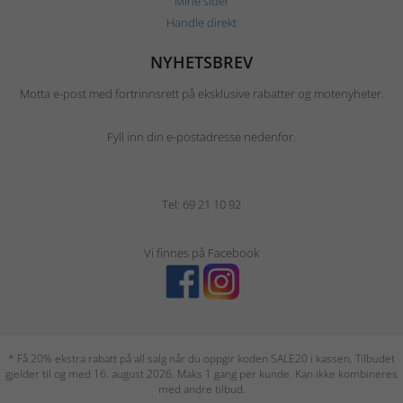
Mine sider
Handle direkt
NYHETSBREV
Motta e-post med fortrinnsrett på eksklusive rabatter og motenyheter.
Fyll inn din e-postadresse nedenfor.
Tel: 69 21 10 92
Vi finnes på Facebook
* Få 20% ekstra rabatt på all salg når du oppgir koden SALE20 i kassen. Tilbudet
gjelder til og med 16. august 2026. Maks 1 gang per kunde. Kan ikke kombineres
med andre tilbud.