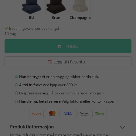
Blå
Brun
Champagne
Bestillingsvare, sendes tidligst
10 Aug
HANDLE
Legg til i Favoritter
Handle trygt
Vi er en trygg og sikker nettbutikk.
Alltid fri frakt
Ved kjøp over 899 kr.
Ekspresslevering
Få pakken din allerede i morgen.
Handle nå, betal senere
Velg faktura eller konto i kassen.
Produktinformasjon
Nydelig luksuriøst mykt sateng med vevde striper