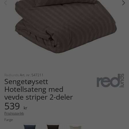
Redlunds
Art. nr: 547211
Sengetøysett
Hotellsateng med
vevde striper 2-deler
539
kr
Prishistorikk
Farge