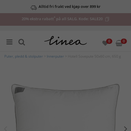
Alltid fri frakt ved kjøp over 899 kr
*
20% ekstra rabatt
på all SALG. Kode:
SALE20
0
0
Puter, pledd & stolputer
>
Innerputer
> Hotell Sovepute 50x60 cm, 650 g