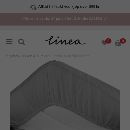
Alltid fri frakt ved kjøp over 899 kr
*
20% ekstra rabatt
på all SALG. Kode:
SALE20
0
0
Sengetøy
>
Laken & putevar
> Strekklaken 90x200 cm