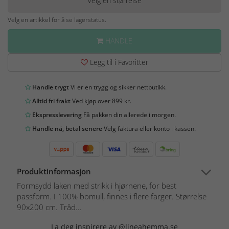
Velg en størrelse
Velg en artikkel for å se lagerstatus.
HANDLE
Legg til i Favoritter
Handle trygt
Vi er en trygg og sikker nettbutikk.
Alltid fri frakt
Ved kjøp over 899 kr.
Ekspresslevering
Få pakken din allerede i morgen.
Handle nå, betal senere
Velg faktura eller konto i kassen.
Produktinformasjon
Formsydd laken med strikk i hjørnene, for best
passform. I 100% bomull, finnes i flere farger. Størrelse
90x200 cm. Tråd...
La deg inspirere av @lineahemma.se