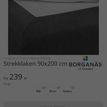
Borganäs of Sweden
Art. nr: 503376
Strekklaken 90x200 cm
239
fra
kr
Farge
Blå
Brun
Grønn