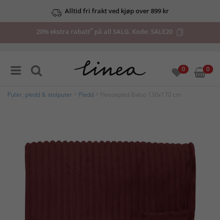
Alltid fri frakt ved kjøp over 899 kr
*
20% ekstra rabatt
på all SALG. Kode:
SALE20
0
0
Puter, pledd & stolputer
>
Pledd
> Fleecepled Baloo 130x170 cm