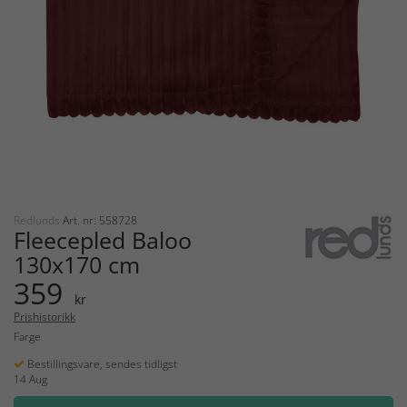
Redlunds
Art. nr: 558728
Fleecepled Baloo
130x170 cm
359
kr
Prishistorikk
Farge
Bestillingsvare, sendes tidligst
14 Aug