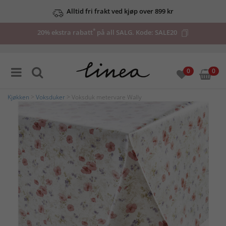
Alltid fri frakt ved kjøp over 899 kr
*
20% ekstra rabatt
på all SALG. Kode:
SALE20
0
0
Kjøkken
>
Voksduker
> Voksduk metervare Wally