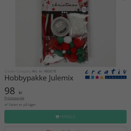
Creativ Company
Art. nr: 480678
Hobbypakke Julemix
98
kr
Prishistorikk
Varen er på lager
HANDLE