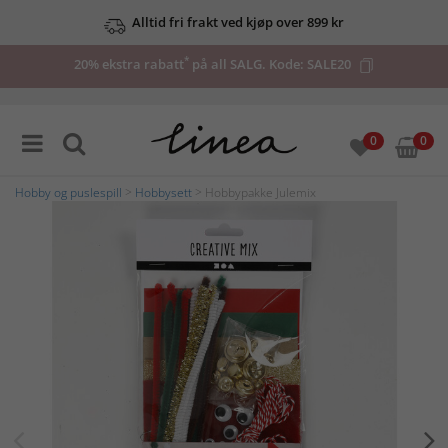
Alltid fri frakt ved kjøp over 899 kr
*
20% ekstra rabatt
på all SALG. Kode:
SALE20
0
0
Hobby og puslespill
>
Hobbysett
> Hobbypakke Julemix