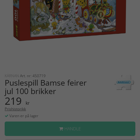
KÄRNAN
Art. nr: 450719
Puslespill Bamse feirer
jul 100 brikker
219
kr
Prishistorikk
Varen er på lager
HANDLE