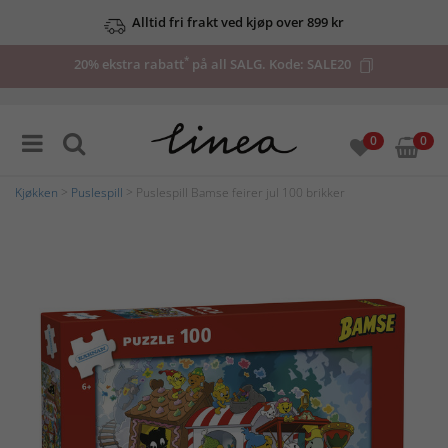
Alltid fri frakt ved kjøp over 899 kr
*
20% ekstra rabatt
på all SALG. Kode:
SALE20
0
0
Kjøkken
>
Puslespill
> Puslespill Bamse feirer jul 100 brikker