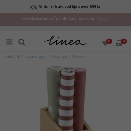
Alltid fri frakt ved kjøp over 899 kr
*
20% ekstra rabatt
på all SALG. Kode:
SALE20
0
0
Julebutikk
>
Juledekorasjon
> Gavepapir til Nissedør