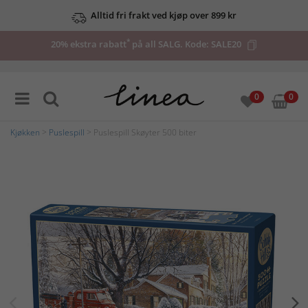
Alltid fri frakt ved kjøp over 899 kr
*
20% ekstra rabatt
på all SALG. Kode:
SALE20
0
0
Kjøkken
>
Puslespill
> Puslespill Skøyter 500 biter