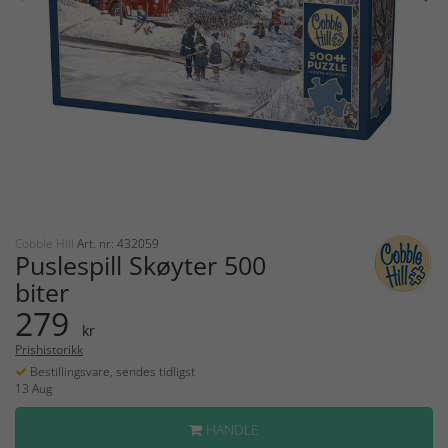
Cobble Hill
Art. nr: 432059
Puslespill Skøyter 500
biter
279
kr
Prishistorikk
Bestillingsvare, sendes tidligst
13 Aug
HANDLE