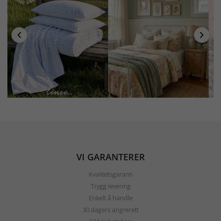
VI GARANTERER
Kvalitetsgaranti
Trygg levering
Enkelt å handle
30 dagers angrerett