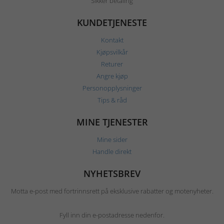
Sikker betaling
KUNDETJENESTE
Kontakt
Kjøpsvilkår
Returer
Angre kjøp
Personopplysninger
Tips & råd
MINE TJENESTER
Mine sider
Handle direkt
NYHETSBREV
Motta e-post med fortrinnsrett på eksklusive rabatter og motenyheter.
Fyll inn din e-postadresse nedenfor.