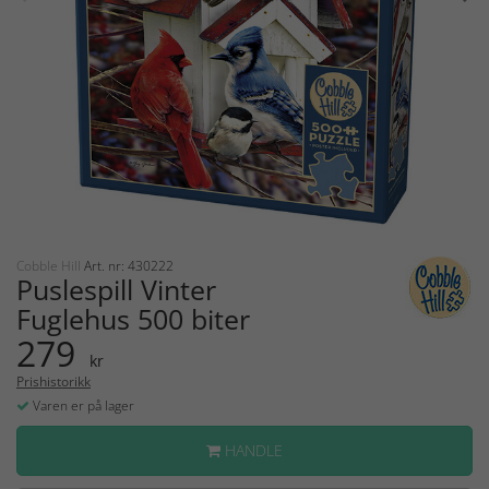
Cobble Hill
Art. nr: 430222
Puslespill Vinter
Fuglehus 500 biter
279
kr
Prishistorikk
Varen er på lager
HANDLE