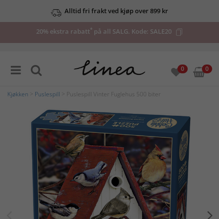
Alltid fri frakt ved kjøp over 899 kr
*
20% ekstra rabatt
på all SALG. Kode:
SALE20
0
0
Kjøkken
>
Puslespill
> Puslespill Vinter Fuglehus 500 biter