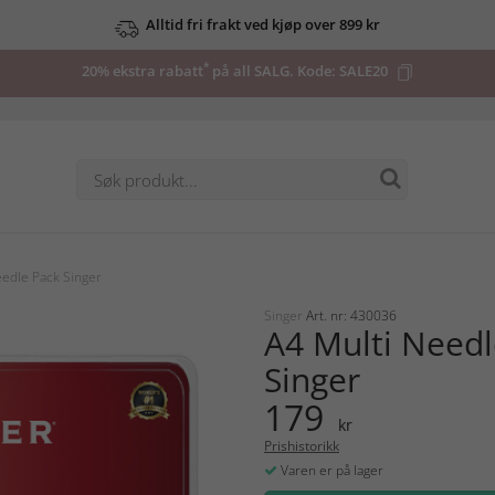
Alltid fri frakt ved kjøp over 899 kr
*
20% ekstra rabatt
på all SALG. Kode:
SALE20
eedle Pack Singer
Singer
Art. nr: 430036
A4 Multi Needl
Singer
179
kr
Prishistorikk
Varen er på lager