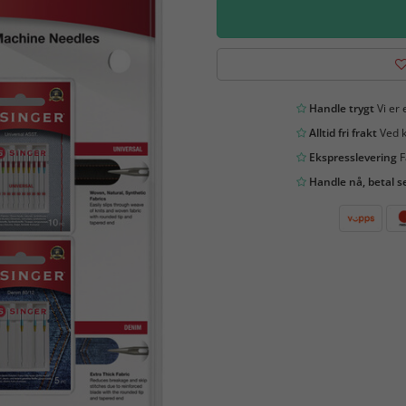
Handle trygt
Vi er 
Alltid fri frakt
Ved k
Ekspresslevering
F
Handle nå, betal s