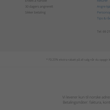
Enkelt å handle
Returer
30 dagers angrerett
Angre kj
Sikker betaling
Personop
Tips & rå
Tel: 69 2
* Få 20% ekstra rabatt på all salg når du oppgi
Vi leverer kun til norske adre
Betalingsmåter: faktura, kont