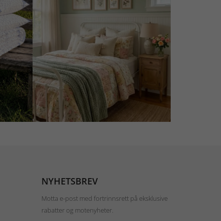
NYHETSBREV
Motta e-post med fortrinnsrett på eksklusive
rabatter og motenyheter.