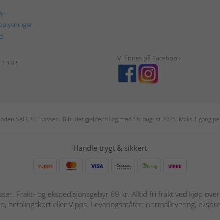
øp
plysninger
d
Vi finnes på Facebook
1 10 92
r koden SALE20 i kassen. Tilbudet gjelder til og med 16. august 2026. Maks 1 gang 
Handle trygt & sikkert
sser. Frakt- og ekspedisjonsgebyr 69 kr. Alltid fri frakt ved kjøp ov
o, betalingskort eller Vipps. Leveringsmåter: normallevering, ekspre