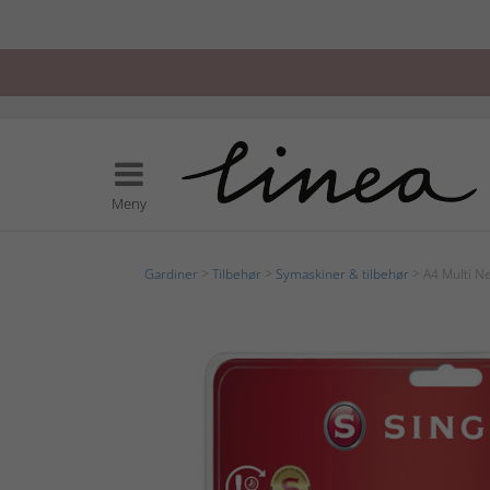
Meny
Gardiner
>
Tilbehør
>
Symaskiner & tilbehør
> A4 Multi N