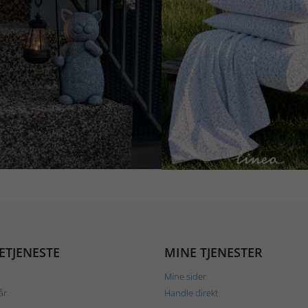
ETJENESTE
MINE TJENESTER
Mine sider
år
Handle direkt