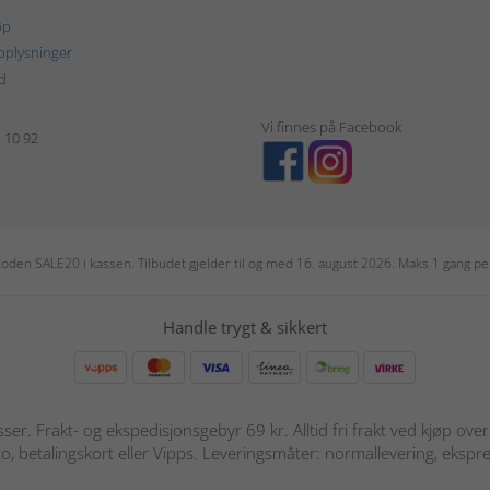
øp
plysninger
d
Vi finnes på Facebook
1 10 92
r koden SALE20 i kassen. Tilbudet gjelder til og med 16. august 2026. Maks 1 gang 
Handle trygt & sikkert
sser. Frakt- og ekspedisjonsgebyr 69 kr. Alltid fri frakt ved kjøp ov
o, betalingskort eller Vipps. Leveringsmåter: normallevering, ekspre