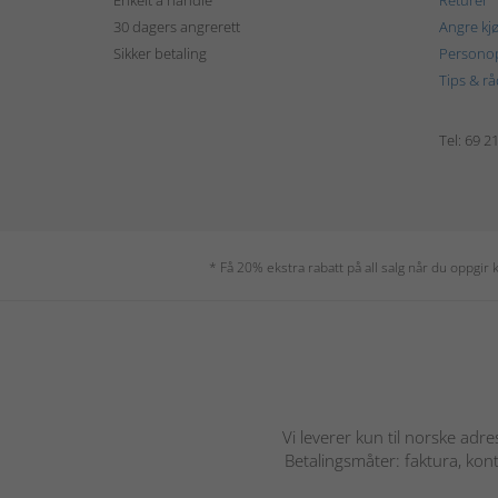
30 dagers angrerett
Angre kj
Sikker betaling
Personop
Tips & rå
Tel: 69 2
* Få 20% ekstra rabatt på all salg når du oppgi
Vi leverer kun til norske adre
Betalingsmåter: faktura, kont