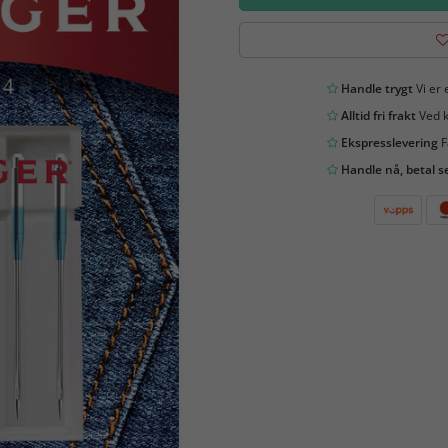
Handle trygt
Vi er 
Alltid fri frakt
Ved k
Ekspresslevering
F
Handle nå, betal s