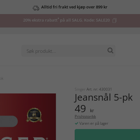
Alltid fri frakt ved kjøp over 899 kr
*
20% ekstra rabatt
på all SALG. Kode:
SALE20
pk
Singer
Art. nr: 430031
Jeansnål 5-pk
49
kr
Prishistorikk
Varen er på lager