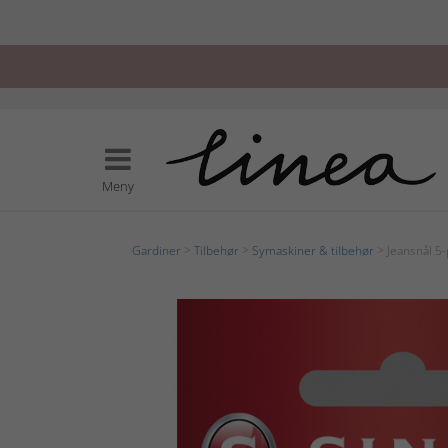
Meny
Gardiner
>
Tilbehør
>
Symaskiner & tilbehør
> Jeansnål 5-