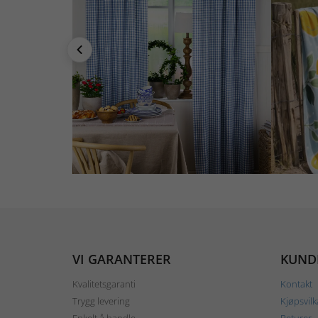
VI GARANTERER
KUND
Kvalitetsgaranti
Kontakt
Trygg levering
Kjøpsvilk
Enkelt å handle
Returer