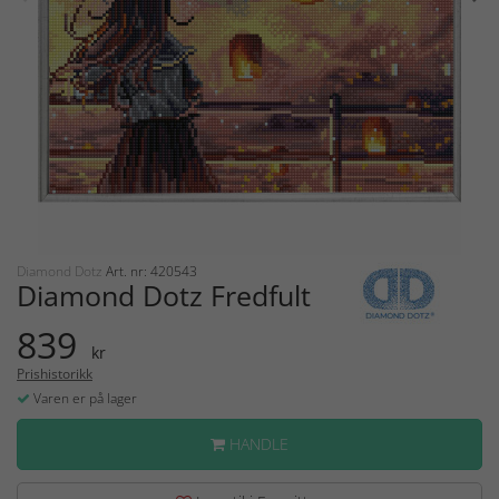
Diamond Dotz
Art. nr: 420543
Diamond Dotz Fredfult
839
kr
Prishistorikk
Varen er på lager
HANDLE