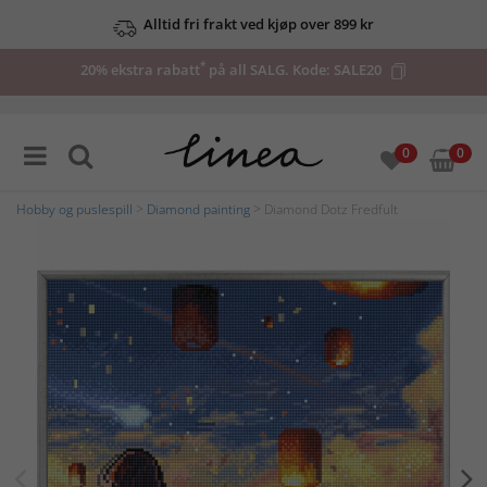
Alltid fri frakt ved kjøp over 899 kr
*
20% ekstra rabatt
på all SALG. Kode:
SALE20
0
0
Hobby og puslespill
>
Diamond painting
> Diamond Dotz Fredfult