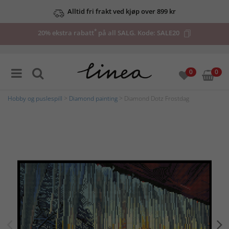
Alltid fri frakt ved kjøp over 899 kr
*
20% ekstra rabatt
på all SALG. Kode:
SALE20
0
0
Hobby og puslespill
>
Diamond painting
> Diamond Dotz Frostdag