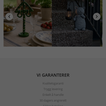
VI GARANTERER
Kvalitetsgaranti
Trygg levering
Enkelt å handle
30 dagers angrerett