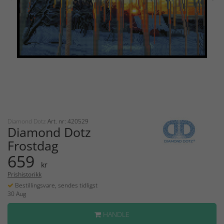
Diamond Dotz
Art. nr: 420529
Diamond Dotz
Frostdag
659
kr
Prishistorikk
Bestillingsvare, sendes tidligst
30 Aug
HANDLE