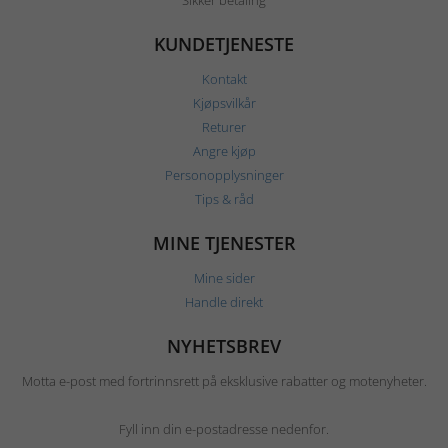
Sikker betaling
KUNDETJENESTE
Kontakt
Kjøpsvilkår
Returer
Angre kjøp
Personopplysninger
Tips & råd
MINE TJENESTER
Mine sider
Handle direkt
NYHETSBREV
Motta e-post med fortrinnsrett på eksklusive rabatter og motenyheter.
Fyll inn din e-postadresse nedenfor.