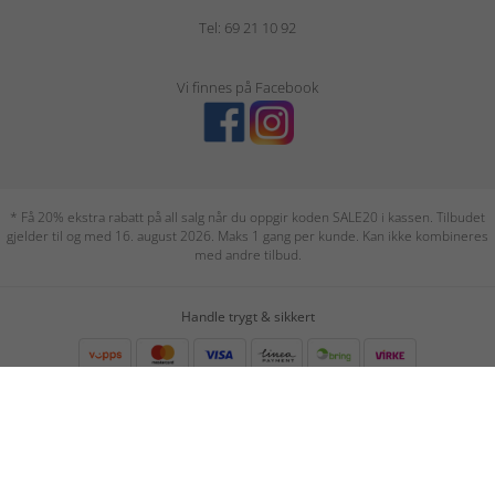
Tel: 69 21 10 92
Vi finnes på Facebook
* Få 20% ekstra rabatt på all salg når du oppgir koden SALE20 i kassen. Tilbudet
gjelder til og med 16. august 2026. Maks 1 gang per kunde. Kan ikke kombineres
med andre tilbud.
Handle trygt & sikkert
Vi leverer kun til norske adresser. Frakt- og ekspedisjonsgebyr 69 kr. Alltid fri frakt
ved kjøp over 899 kr. 30 dagers angrerett.
Betalingsmåter: faktura, konto, betalingskort eller Vipps. Leveringsmåter:
normallevering, ekspresslevering eller hjemlevering.