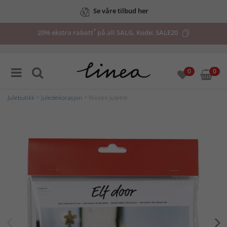
Se våre tilbud her
Haster det? Vi tilbyr 24t ekspresslevering
*
20% ekstra rabatt
på all SALG. Kode:
SALE20
0
0
Julebutikk
>
Juledekorasjon
> Nissen Juletre