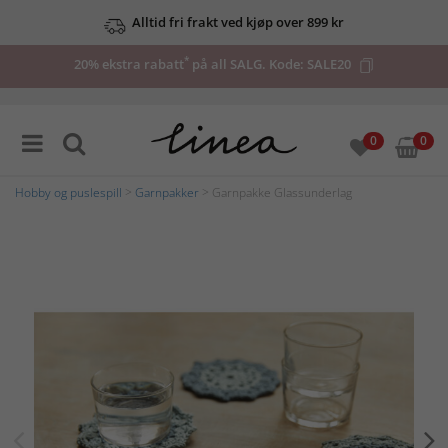
Alltid fri frakt ved kjøp over 899 kr
*
20% ekstra rabatt
på all SALG. Kode:
SALE20
0
0
Hobby og puslespill
>
Garnpakker
> Garnpakke Glassunderlag