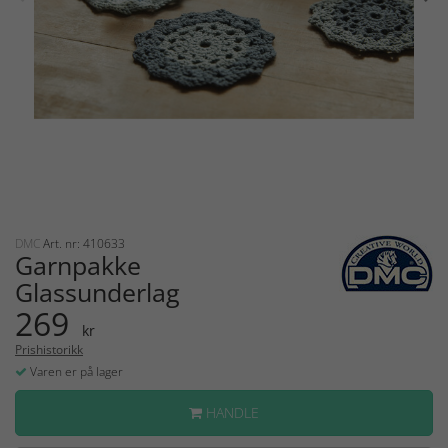
DMC
Art. nr: 410633
Garnpakke
Glassunderlag
269
kr
Prishistorikk
Varen er på lager
HANDLE