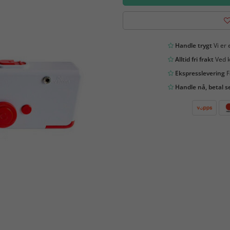
Handle trygt
Vi er 
Alltid fri frakt
Ved k
Ekspresslevering
F
Handle nå, betal s