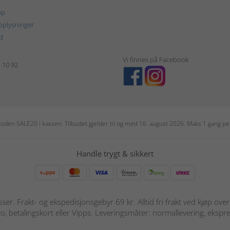
øp
plysninger
d
Vi finnes på Facebook
1 10 92
r koden SALE20 i kassen. Tilbudet gjelder til og med 16. august 2026. Maks 1 gang 
Handle trygt & sikkert
sser. Frakt- og ekspedisjonsgebyr 69 kr. Alltid fri frakt ved kjøp ov
o, betalingskort eller Vipps. Leveringsmåter: normallevering, ekspre