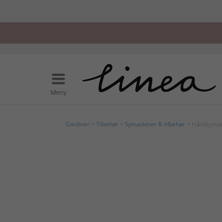
Meny
Gardiner
>
Tilbehør
>
Symaskiner & tilbehør
> Håndsymas