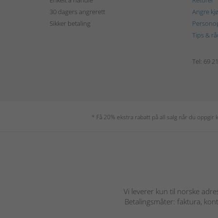
Enkelt å handle
Returer
30 dagers angrerett
Angre kj
Sikker betaling
Personop
Tips & rå
Tel: 69 2
* Få 20% ekstra rabatt på all salg når du oppgi
Vi leverer kun til norske adre
Betalingsmåter: faktura, kont