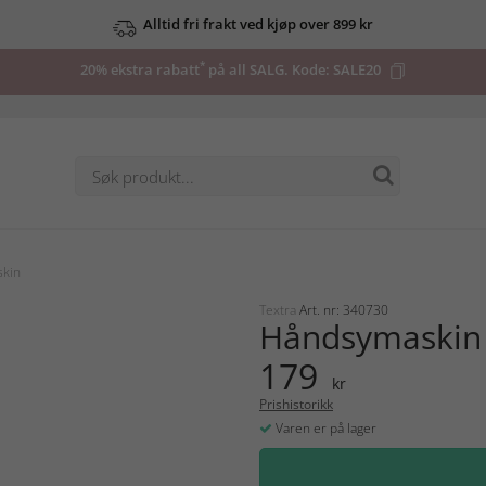
Alltid fri frakt ved kjøp over 899 kr
*
20% ekstra rabatt
på all SALG. Kode:
SALE20
kin
Textra
Art. nr: 340730
Håndsymaskin
179
kr
Prishistorikk
Varen er på lager