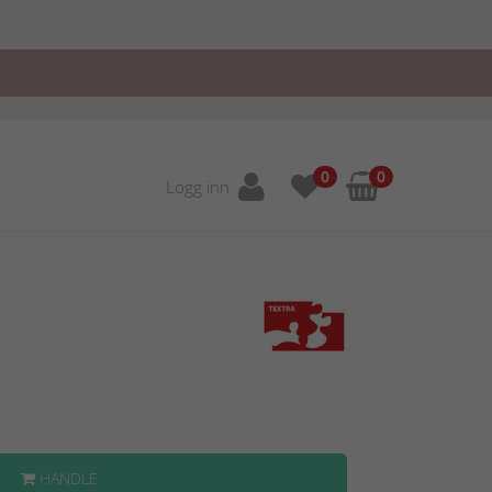
0
0
Logg inn
HANDLE