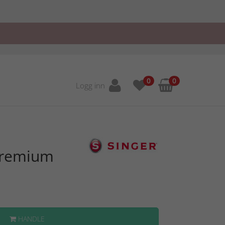
0
0
Logg inn
 Premium
HANDLE