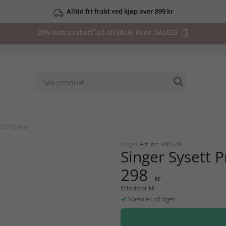
Alltid fri frakt ved kjøp over 899 kr
*
20% ekstra rabatt
på all SALG. Kode:
SALE20
ett Premium
Singer
Art. nr: 340578
Singer Sysett
298
kr
Prishistorikk
Varen er på lager