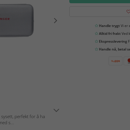
Handle trygt
Vi er 
Alltid fri frakt
Ved k
Ekspresslevering
F
Handle nå, betal s
sysett, perfekt for å ha
med s...