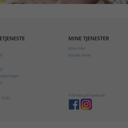
ETJENESTE
MINE TJENESTER
Mine sider
år
Handle direkt
øp
plysninger
d
Vi finnes på Facebook
1 10 92