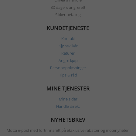
Enkelt å handle
30 dagers angrerett
Sikker betaling
KUNDETJENESTE
Kontakt
Kjøpsvilkår
Returer
Angre kjøp
Personopplysninger
Tips & råd
MINE TJENESTER
Mine sider
Handle direkt
NYHETSBREV
Motta e-post med fortrinnsrett på eksklusive rabatter og motenyheter.