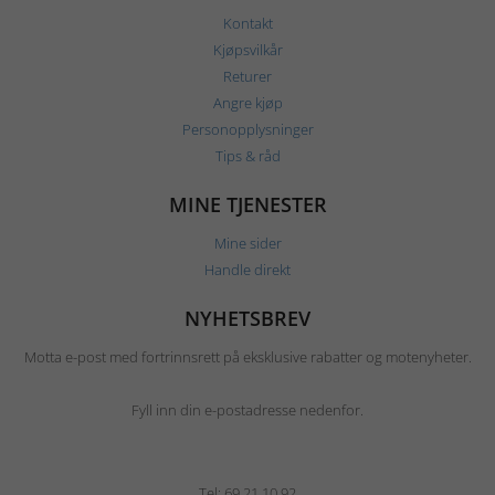
Kontakt
Kjøpsvilkår
Returer
Angre kjøp
Personopplysninger
Tips & råd
MINE TJENESTER
Mine sider
Handle direkt
NYHETSBREV
Motta e-post med fortrinnsrett på eksklusive rabatter og motenyheter.
Fyll inn din e-postadresse nedenfor.
Tel: 69 21 10 92