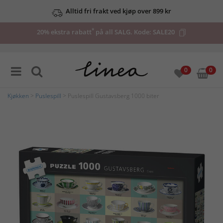
Alltid fri frakt ved kjøp over 899 kr
*
20% ekstra rabatt
på all SALG. Kode:
SALE20
0
0
Kjøkken
>
Puslespill
> Puslespill Gustavsberg 1000 biter