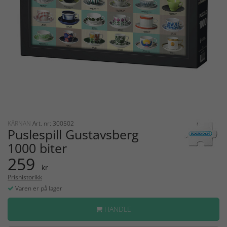
KÄRNAN
Art. nr: 300502
Puslespill Gustavsberg
1000 biter
259
kr
Prishistorikk
Varen er på lager
HANDLE