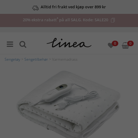
Alltid fri frakt ved kjøp over 899 kr
*
20% ekstra rabatt
på all SALG. Kode:
SALE20
0
0
Sengetøy
>
Sengetilbehør
> Varmemadrass