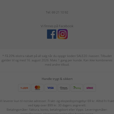
Tel: 69 21 10 92
Vi finnes på Facebook
* Få 20% ekstra rabatt på all salg når du oppgir koden SALE20 i kassen. Tilbudet
gjelder til og med 16. august 2026. Maks 1 gang per kunde. Kan ikke kombineres
med andre tilbud.
Handle trygt & sikkert
Vi leverer kun til norske adresser. Frakt- og ekspedisjonsgebyr 69 kr. Alltid fri frakt
ved kjøp over 899 kr. 30 dagers angrerett.
Betalingsmåter: faktura, konto, betalingskort eller Vipps. Leveringsmåter:
normallevering, ekspresslevering eller hjemlevering.