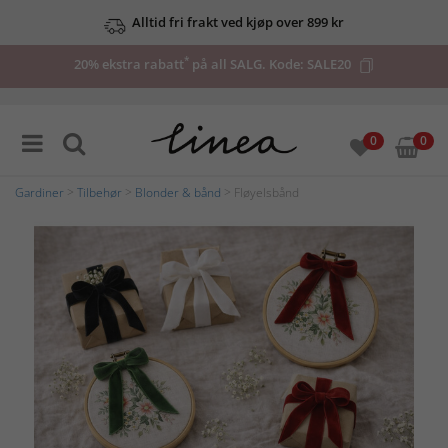
Alltid fri frakt ved kjøp over 899 kr
*
20% ekstra rabatt
på all SALG. Kode:
SALE20
0
0
Gardiner
>
Tilbehør
>
Blonder & bånd
> Fløyelsbånd