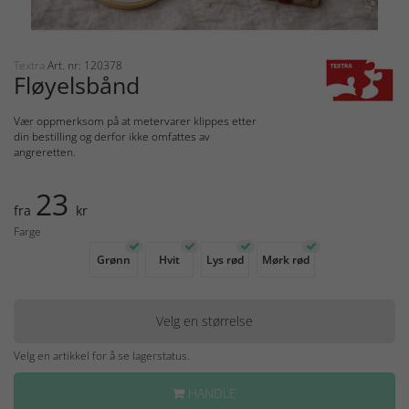
Textra
Art. nr: 120378
Fløyelsbånd
Vær oppmerksom på at metervarer klippes etter
din bestilling og derfor ikke omfattes av
angreretten.
23
fra
kr
Farge
Grønn
Hvit
Lys rød
Mørk rød
Velg en størrelse
Velg en artikkel for å se lagerstatus.
HANDLE