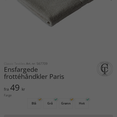
Classic Textiles
Art. nr: 567709
Ensfargede
frottéhåndkler Paris
49
fra
kr
Farge
Blå
Grå
Grønn
Hvit