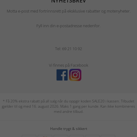
NYHETSBREV
Motta e-post med fortrinnsrett på eksklusive rabatter og motenyheter.
Fyll inn din e-postadresse nedenfor.
Tel: 69 21 10 92
Vi finnes på Facebook
* Få 20% ekstra rabatt på all salg når du oppgir koden SALE20 i kassen. Tilbudet
gjelder til og med 16. august 2026. Maks 1 gang per kunde. Kan ikke kombineres
med andre tilbud.
Handle trygt & sikkert