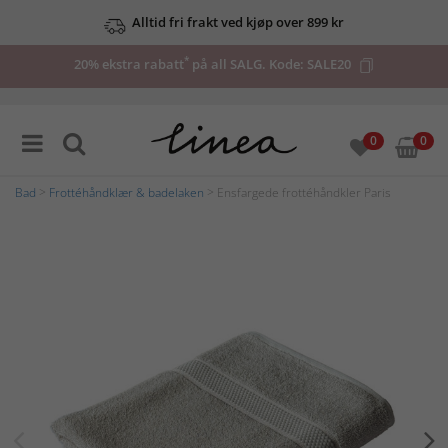
Alltid fri frakt ved kjøp over 899 kr
*
20% ekstra rabatt
på all SALG. Kode:
SALE20
0
0
Bad
>
Frottéhåndklær & badelaken
> Ensfargede frottéhåndkler Paris