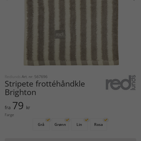
Redlunds
Art. nr: 567696
Stripete frottéhåndkle
Brighton
79
fra
kr
Farge
Grå
Grønn
Lin
Rosa