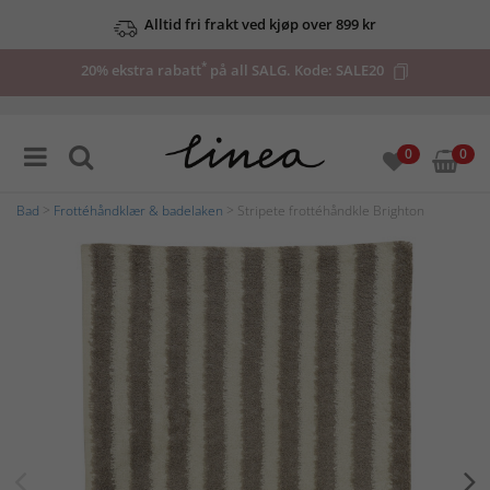
Alltid fri frakt ved kjøp over 899 kr
*
20% ekstra rabatt
på all SALG. Kode:
SALE20
0
0
Bad
>
Frottéhåndklær & badelaken
> Stripete frottéhåndkle Brighton