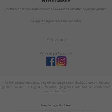
NYHETSBREV
Motta e-post med fortrinnsrett på eksklusive rabatter og motenyheter.
Fyll inn din e-postadresse nedenfor.
Tel: 69 21 10 92
Vi finnes på Facebook
* Få 20% ekstra rabatt på all salg når du oppgir koden SALE20 i kassen. Tilbudet
gjelder til og med 16. august 2026. Maks 1 gang per kunde. Kan ikke kombineres
med andre tilbud.
Handle trygt & sikkert