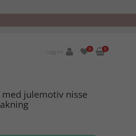
0
0
Logg inn
l med julemotiv nisse
pakning