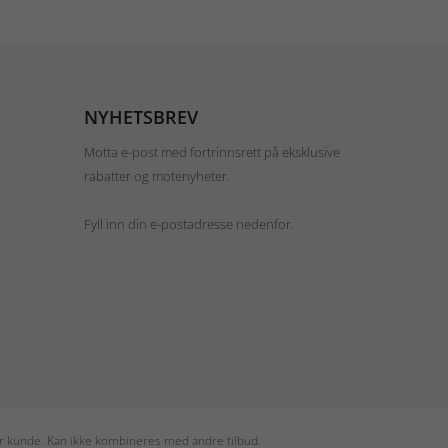
NYHETSBREV
Motta e-post med fortrinnsrett på eksklusive
rabatter og motenyheter.
Fyll inn din e-postadresse nedenfor.
per kunde. Kan ikke kombineres med andre tilbud.