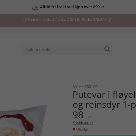
Alltid fri frakt ved kjøp over 899 kr
*
20% ekstra rabatt
på all SALG. Kode:
SALE20
Art. nr: 558100
Putevar i fløye
og reinsdyr 1-
98
kr
Prishistorikk
Utsolgt