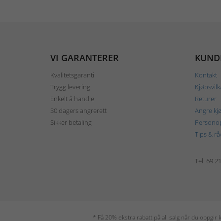
VI GARANTERER
KUND
Kvalitetsgaranti
Kontakt
Trygg levering
Kjøpsvilk
Enkelt å handle
Returer
30 dagers angrerett
Angre kj
Sikker betaling
Personop
Tips & rå
Tel: 69 2
* Få 20% ekstra rabatt på all salg når du oppgi