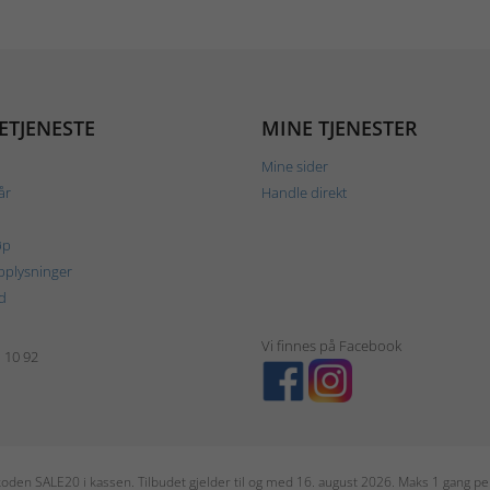
ETJENESTE
MINE TJENESTER
Mine sider
år
Handle direkt
øp
plysninger
d
Vi finnes på Facebook
1 10 92
r koden SALE20 i kassen. Tilbudet gjelder til og med 16. august 2026. Maks 1 gang 