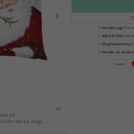
Handle trygt
Vi er 
Alltid fri frakt
Ved k
Ekspresslevering
F
Handle nå, betal s
tiver på
 hvorfor ikke på senge...