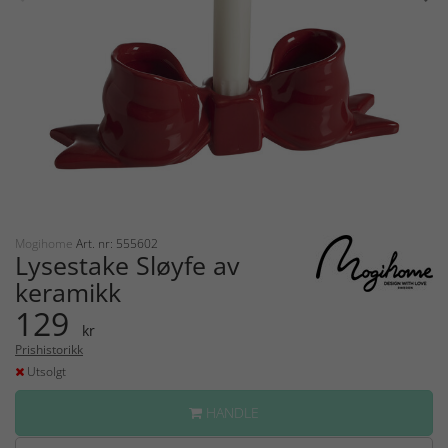
Mogihome
Art. nr: 555602
Lysestake Sløyfe av
keramikk
129
kr
Prishistorikk
Utsolgt
HANDLE