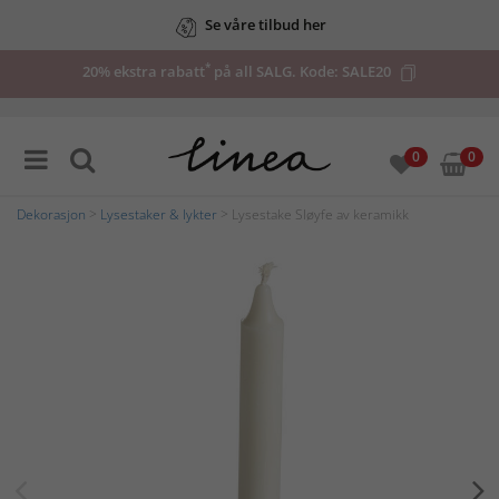
Se våre tilbud her
*
20% ekstra rabatt
på all SALG. Kode:
SALE20
0
0
Dekorasjon
>
Lysestaker & lykter
> Lysestake Sløyfe av keramikk