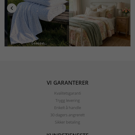
VI GARANTERER
Kvalitetsgaranti
Trygg levering
Enkelt å handle
30 dagers angrerett
Sikker betaling