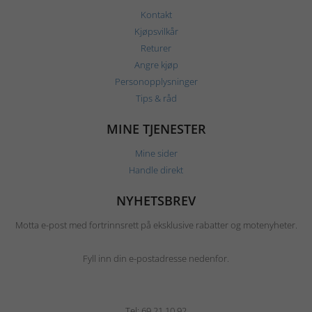
Kontakt
Kjøpsvilkår
Returer
Angre kjøp
Personopplysninger
Tips & råd
MINE TJENESTER
Mine sider
Handle direkt
NYHETSBREV
Motta e-post med fortrinnsrett på eksklusive rabatter og motenyheter.
Fyll inn din e-postadresse nedenfor.
Tel: 69 21 10 92