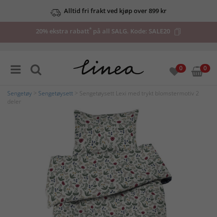
Alltid fri frakt ved kjøp over 899 kr
*
20% ekstra rabatt
på all SALG. Kode:
SALE20
0
0
Sengetøy
>
Sengetøysett
> Sengetøysett Lexi med trykt blomstermotiv 2
deler