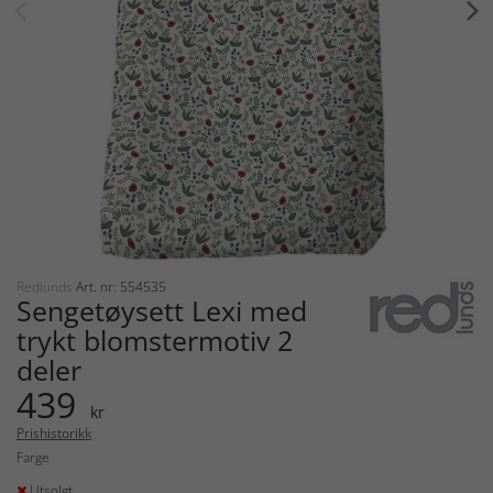
Redlunds
Art. nr: 554535
Sengetøysett Lexi med
trykt blomstermotiv 2
deler
439
kr
Prishistorikk
Farge
Utsolgt