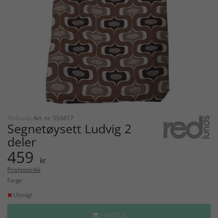
Redlunds
Art. nr: 555617
Segnetøysett Ludvig 2
deler
459
kr
Prishistorikk
Farge
Utsolgt
HANDLE