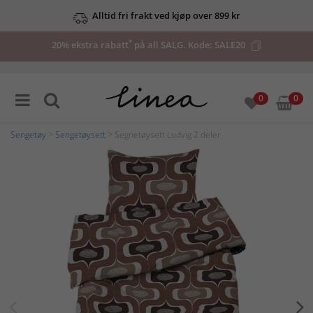
Alltid fri frakt ved kjøp over 899 kr
*
20% ekstra rabatt
på all SALG. Kode:
SALE20
0
0
Sengetøy
>
Sengetøysett
> Segnetøysett Ludvig 2 deler