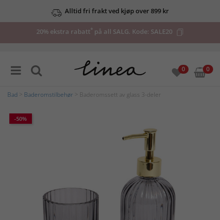
Alltid fri frakt ved kjøp over 899 kr
*
20% ekstra rabatt
på all SALG. Kode:
SALE20
0
0
Bad
>
Baderomstilbehør
> Baderomssett av glass 3-deler
-50%