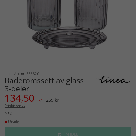
Linea
Art. nr: 553326
Baderomssett av glass
3-deler
134,50
kr
269 kr
Prishistorikk
Farge
Utsolgt
HANDLE