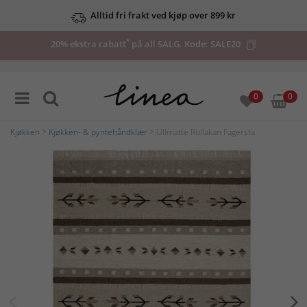
Alltid fri frakt ved kjøp over 899 kr
*
20% ekstra rabatt
på all SALG. Kode:
SALE20
0
0
Kjøkken
>
Kjøkken- & pyntehåndklær
> Ullmatte Röllakan Fagersta