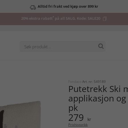
Alltid fri frakt ved kjøp over 899 kr
*
20% ekstra rabatt
på all SALG. Kode:
SALE20
Fondaco
Art. nr: 549189
Putetrekk Ski
applikasjon og 
pk
279
kr
Prishistorikk