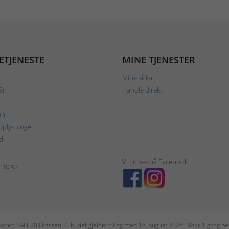
ETJENESTE
MINE TJENESTER
Mine sider
år
Handle direkt
øp
plysninger
d
Vi finnes på Facebook
1 10 92
r koden SALE20 i kassen. Tilbudet gjelder til og med 16. august 2026. Maks 1 gang 