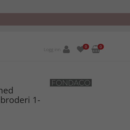
0
0
Logg inn
 med
broderi 1-