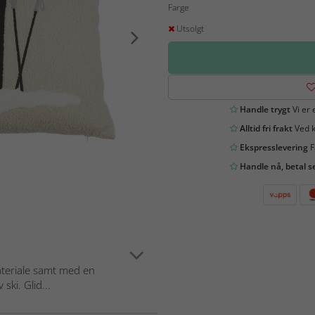
Farge
Utsolgt
Handle trygt
Vi er 
Alltid fri frakt
Ved k
Ekspresslevering
F
Handle nå, betal s
ateriale samt med en
ski. Glid...