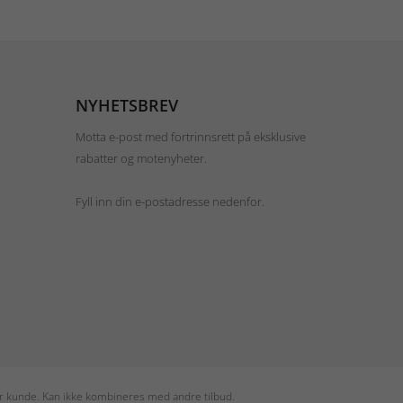
NYHETSBREV
Motta e-post med fortrinnsrett på eksklusive
rabatter og motenyheter.
Fyll inn din e-postadresse nedenfor.
per kunde. Kan ikke kombineres med andre tilbud.