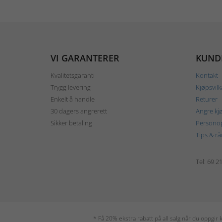
VI GARANTERER
KUND
Kvalitetsgaranti
Kontakt
Trygg levering
Kjøpsvilk
Enkelt å handle
Returer
30 dagers angrerett
Angre kj
Sikker betaling
Personop
Tips & rå
Tel: 69 2
* Få 20% ekstra rabatt på all salg når du oppgi