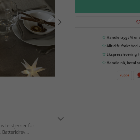
Handle trygt
Vi er 
Alltid fri frakt
Ved k
Ekspresslevering
F
Handle nå, betal s
vite stjerner for
 Batteridrev...