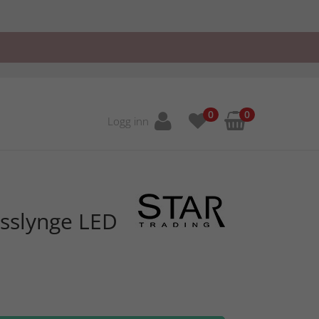
0
0
Logg inn
ysslynge LED