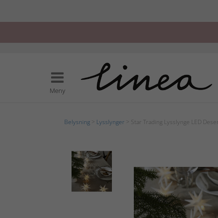
Meny
Belysning
>
Lysslynger
> Star Trading Lysslynge LED Des