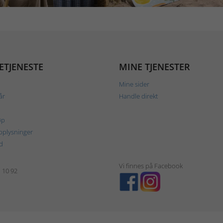
ETJENESTE
MINE TJENESTER
Mine sider
år
Handle direkt
øp
plysninger
d
Vi finnes på Facebook
1 10 92