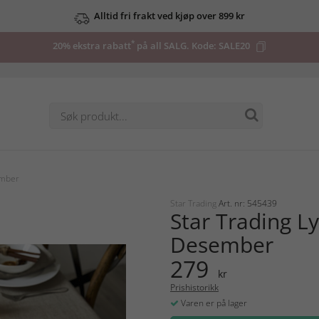
Alltid fri frakt ved kjøp over 899 kr
*
20% ekstra rabatt
på all SALG. Kode:
SALE20
ember
Star Trading
Art. nr: 545439
Star Trading L
Desember
279
kr
Prishistorikk
Varen er på lager