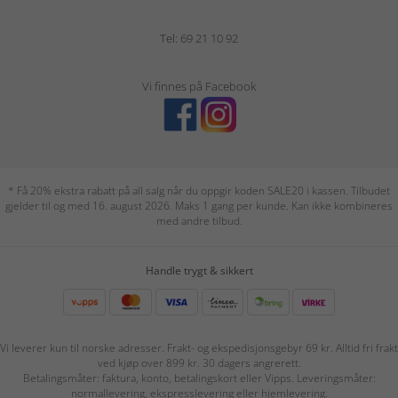
Tel: 69 21 10 92
Vi finnes på Facebook
* Få 20% ekstra rabatt på all salg når du oppgir koden SALE20 i kassen. Tilbudet
gjelder til og med 16. august 2026. Maks 1 gang per kunde. Kan ikke kombineres
med andre tilbud.
Handle trygt & sikkert
Vi leverer kun til norske adresser. Frakt- og ekspedisjonsgebyr 69 kr. Alltid fri frakt
ved kjøp over 899 kr. 30 dagers angrerett.
Betalingsmåter: faktura, konto, betalingskort eller Vipps. Leveringsmåter:
normallevering, ekspresslevering eller hjemlevering.