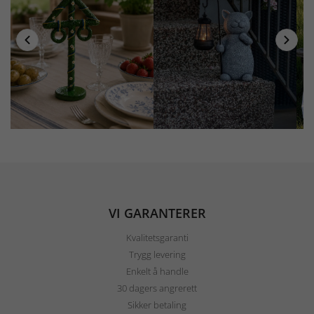
VI GARANTERER
Kvalitetsgaranti
Trygg levering
Enkelt å handle
30 dagers angrerett
Sikker betaling