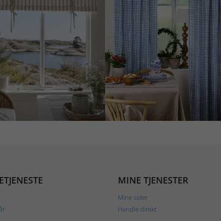
ETJENESTE
MINE TJENESTER
Mine sider
år
Handle direkt