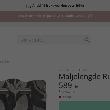
Alltid fri frakt ved kjøp over 899 kr
*
20% ekstra rabatt
på all SALG. Kode:
SALE20
ind 2-pk
Linea
Art. nr: 538350
Maljelengde Ri
589
kr
Prishistorikk
Utsolgt