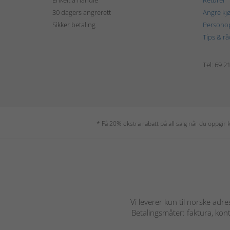
30 dagers angrerett
Angre kj
Sikker betaling
Personop
Tips & rå
Tel: 69 2
* Få 20% ekstra rabatt på all salg når du oppgi
Vi leverer kun til norske adre
Betalingsmåter: faktura, kont