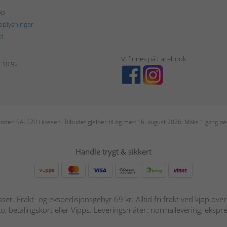
øp
plysninger
d
Vi finnes på Facebook
1 10 92
r koden SALE20 i kassen. Tilbudet gjelder til og med 16. august 2026. Maks 1 gang 
Handle trygt & sikkert
sser. Frakt- og ekspedisjonsgebyr 69 kr. Alltid fri frakt ved kjøp ov
o, betalingskort eller Vipps. Leveringsmåter: normallevering, ekspre