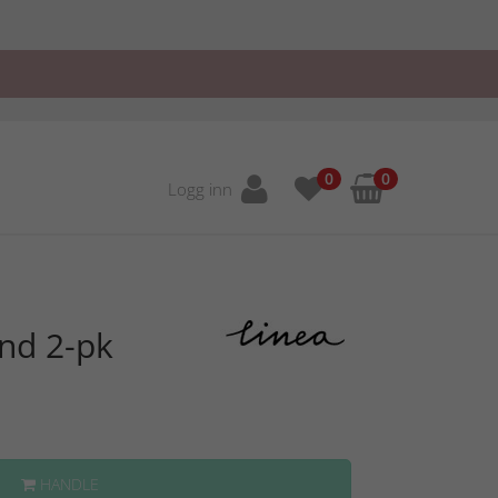
0
0
Logg inn
nd 2-pk
HANDLE