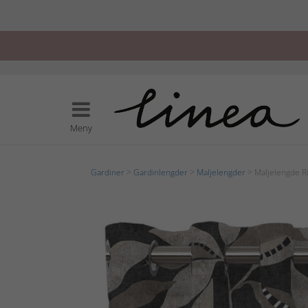
Meny
Gardiner
>
Gardinlengder
>
Maljelengder
> Maljelengde R