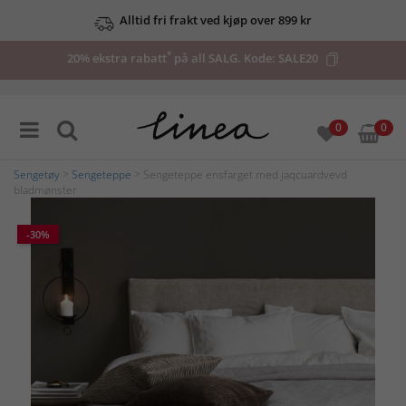
Alltid fri frakt ved kjøp over 899 kr
*
20% ekstra rabatt
på all SALG. Kode:
SALE20
0
0
Sengetøy
>
Sengeteppe
> Sengeteppe ensfarget med jaqcuardvevd
bladmønster
-30%