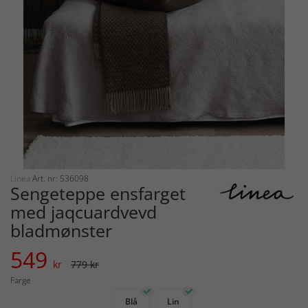
Linea
Art. nr: 536098
Sengeteppe ensfarget
med jaqcuardvevd
bladmønster
549
kr
779 kr
Farge
Blå
Lin