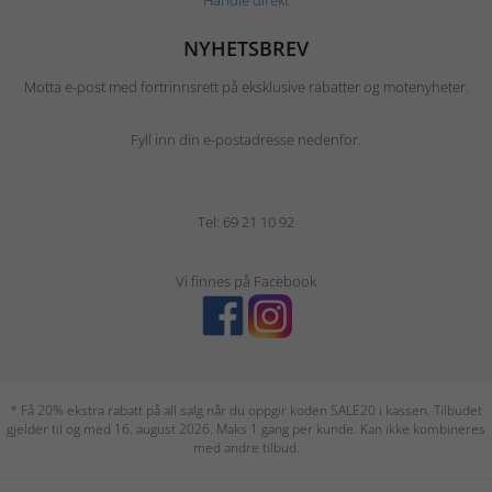
NYHETSBREV
Motta e-post med fortrinnsrett på eksklusive rabatter og motenyheter.
Fyll inn din e-postadresse nedenfor.
Tel: 69 21 10 92
Vi finnes på Facebook
* Få 20% ekstra rabatt på all salg når du oppgir koden SALE20 i kassen. Tilbudet
gjelder til og med 16. august 2026. Maks 1 gang per kunde. Kan ikke kombineres
med andre tilbud.