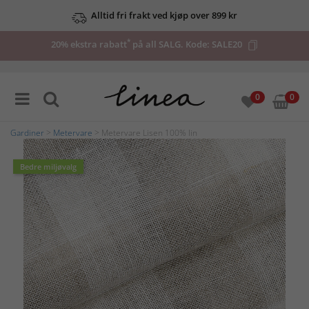
Alltid fri frakt ved kjøp over 899 kr
*
20% ekstra rabatt
på all SALG. Kode:
SALE20
0
0
Gardiner
>
Metervare
> Metervare Lisen 100% lin
Bedre miljøvalg