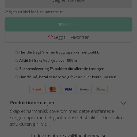
Velg en størrelse
Velg en artikkel for å se lagerstatus.
HANDLE
Legg til i Favoritter
Handle trygt
Vi er en trygg og sikker nettbutikk.
Alltid fri frakt
Ved kjøp over 899 kr.
Ekspresslevering
Få pakken din allerede i morgen.
Handle nå, betal senere
Velg faktura eller konto i kassen.
Produktinformasjon
Skap et harmonisk soverom med dette ensfargede
sengeteppet med elegant mønstret struktur. Den vakre
strukturen gir liv t...
La deg inspirere av @lineahemma.se