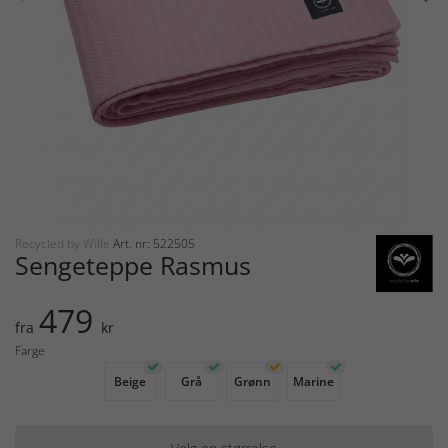
Recycled by Wille
Art. nr: 522505
Sengeteppe Rasmus
479
fra
kr
Farge
Beige
Grå
Grønn
Marine