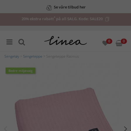
Se våre tilbud her
*
20% ekstra rabatt
på all SALG. Kode:
SALE20
0
0
Sengetøy
>
Sengeteppe
> Sengeteppe Rasmus
Bedre miljøvalg